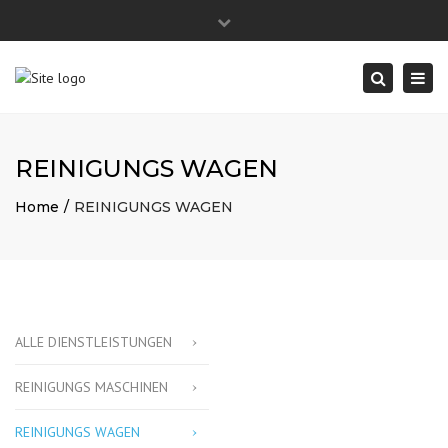
Close
top
Arbeitszeit: 08:00 - 18:00
Togg
Search
+49 6103 9958180
bar
navi
info@mr-mop.com
REINIGUNGS WAGEN
Home
REINIGUNGS WAGEN
ALLE DIENSTLEISTUNGEN
REINIGUNGS MASCHINEN
REINIGUNGS WAGEN